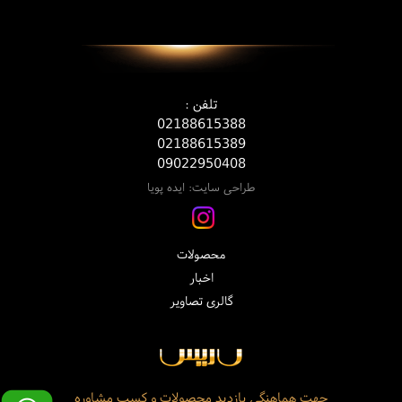
تلفن :
02188615388
02188615389
09022950408
طراحی سایت: ایده پویا
محصولات
اخبار
گالری تصاویر
آدرس :
جهت هماهنگی بازدید محصولات و کسب مشاوره