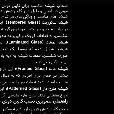
انتخاب شیشه مناسب برای کابین دوش فر
مهمی در ایمنی و طول عمر کابین دوش شما 
شیشه های مناسب و ویژگی های هر کدام می
شیشه سکوریت (Tempered Glass):
این
در برابر ضربه و حرارت، ایمن ترین گزین
شکستن، به قطعات کوچک و غیربرنده تبدی
شیشه لمینت (Laminated Glass):
این
شیشه تشکیل شده که توسط یک لایه پلا
صورت شکستن، قطعات شیشه به لایه پلاس
آن جلوگیری می کنند.
شیشه مات (Frosted Glass):
این نوع 
بیشتر در حمام، برای افرادی که به دن
مناسب است. شیشه مات نور را عبور می دهد
شیشه طرح دار (Patterned Glass):
این
انواع مختلفی مانند طرح های هندسی، گل و
راهنمای تصویری نصب کابین دوش فری
نصب کابین دوش فریم دار، اگرچه ممکن است